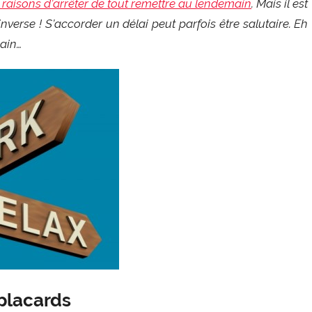
raisons d’arrêter de tout remettre au lendemain
. Mais il est
verse ! S’accorder un délai peut parfois être salutaire. Eh
main…
 placards