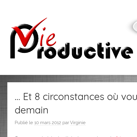
Aller
au
contenu
Vie
Productive
… Et 8 circonstances où vou
demain
Publié le
10 mars 2012
par
Virginie