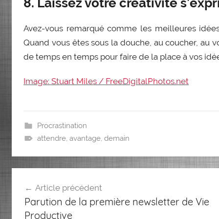
8. Laissez votre créativité s’exp
Avez-vous remarqué comme les meilleures idées 
Quand vous êtes sous la douche, au coucher, au v
de temps en temps pour faire de la place à vos idée
Image: Stuart Miles / FreeDigitalPhotos.net
Procrastination
attendre
,
avantage
,
demain
Navigation
Article précédent
de
Parution de la première newsletter de Vie
l’article
Productive